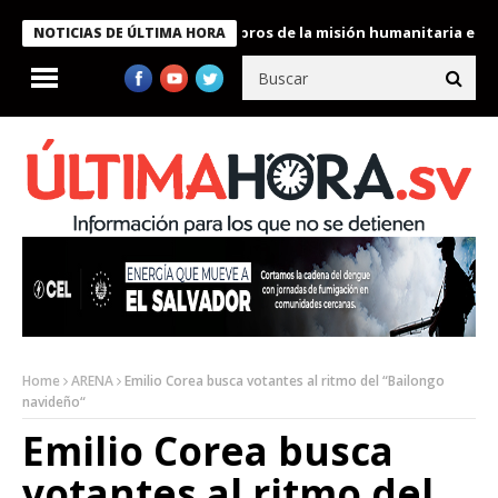
e Bukele condecora a miembros de la misión humanitaria enviada 
NOTICIAS DE ÚLTIMA HORA
Home
ARENA
Emilio Corea busca votantes al ritmo del “Bailongo
navideño“
Emilio Corea busca
votantes al ritmo del