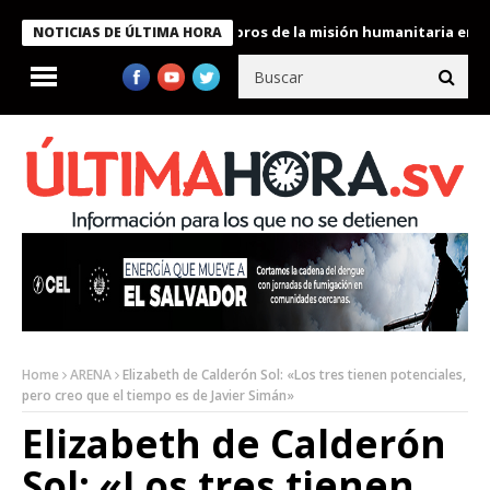
e Bukele condecora a miembros de la misión humanitaria enviada 
NOTICIAS DE ÚLTIMA HORA
Home
ARENA
Elizabeth de Calderón Sol: «Los tres tienen potenciales,
pero creo que el tiempo es de Javier Simán»
Elizabeth de Calderón
Sol: «Los tres tienen