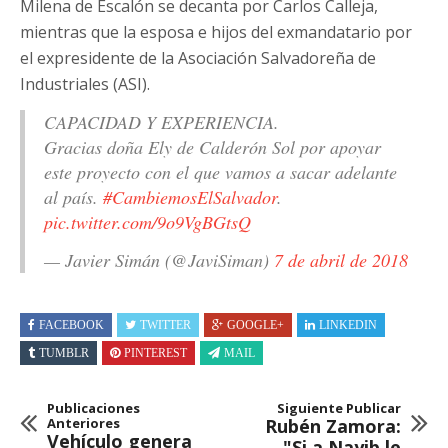
Milena de Escalón se decanta por Carlos Calleja,
mientras que la esposa e hijos del exmandatario por
el expresidente de la Asociación Salvadoreña de
Industriales (ASI).
CAPACIDAD Y EXPERIENCIA.
Gracias doña Ely de Calderón Sol por apoyar
este proyecto con el que vamos a sacar adelante
al país.
#CambiemosElSalvador
.
pic.twitter.com/9o9VgBGtsQ
— Javier Simán (@JaviSiman)
7 de abril de 2018
FACEBOOK
TWITTER
GOOGLE+
LINKEDIN
TUMBLR
PINTEREST
MAIL
Publicaciones
Siguiente Publicar
Anteriores
Rubén Zamora:
Vehículo genera
"Si a Nayib le