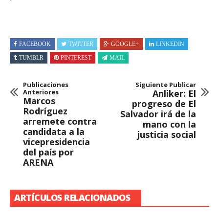
FACEBOOK
TWITTER
GOOGLE+
LINKEDIN
TUMBLR
PINTEREST
MAIL
Publicaciones
Siguiente Publicar
Anteriores
Anliker: El
Marcos
progreso de El
Rodríguez
Salvador irá de la
arremete contra
mano con la
candidata a la
justicia social
vicepresidencia
del país por
ARENA
ARTÍCULOS RELACIONADOS