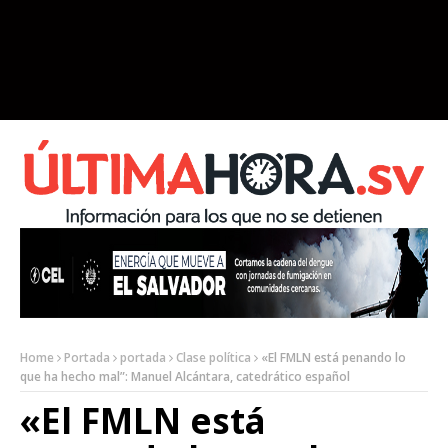
Home
Portada
portada
Clase política
«El FMLN está penando lo
que ha hecho mal”: Manuel Alcántara, catedrático español
«El FMLN está