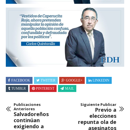
FACEBOOK
TWITTER
GOOGLE+
LINKEDIN
TUMBLR
PINTEREST
MAIL
Publicaciones
Siguiente Publicar
Anteriores
Previo a
Salvadoreños
elecciones
continúan
repunta ola de
exigiendo a
asesinatos