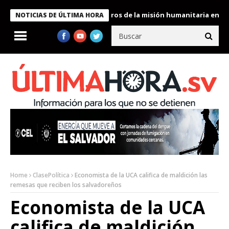
e Bukele condecora a miembros de la misión humanitaria enviada 
NOTICIAS DE ÚLTIMA HORA
Home
ClasePolítica
Economista de la UCA califica de maldición las
remesas que reciben los salvadoreños
Economista de la UCA
califica de maldición