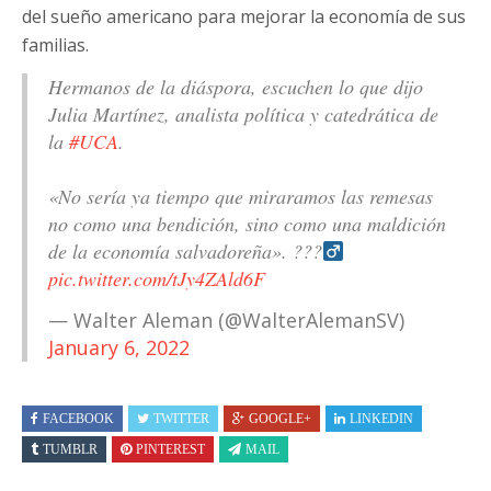
del sueño americano para mejorar la economía de sus
familias.
Hermanos de la diáspora, escuchen lo que dijo
Julia Martínez, analista política y catedrática de
la
#UCA
.
«No sería ya tiempo que miraramos las remesas
no como una bendición, sino como una maldición
de la economía salvadoreña». ???‍
pic.twitter.com/tJy4ZAld6F
— Walter Aleman (@WalterAlemanSV)
January 6, 2022
FACEBOOK
TWITTER
GOOGLE+
LINKEDIN
TUMBLR
PINTEREST
MAIL