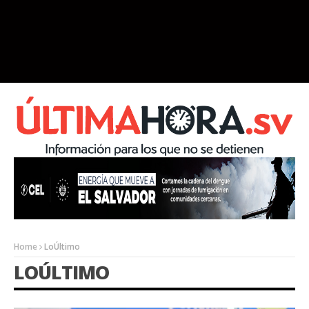
Home
LoÚltimo
LOÚLTIMO