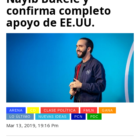
confirma completo
apoyo de EE.UU.
ARENA
CD
CLASE POLÍTICA
FMLN
GANA
LO ÚLTIMO
NUEVAS IDEAS
PCN
PDC
Mar 13, 2019, 19:16 Pm