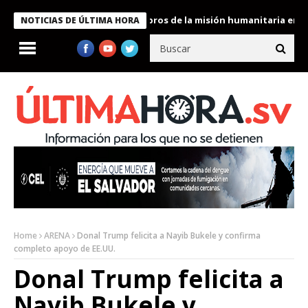
te Bukele condecora a miembros de la misión humanitaria enviada
NOTICIAS DE ÚLTIMA HORA
Home
ARENA
Donal Trump felicita a Nayib Bukele y confirma
completo apoyo de EE.UU.
Donal Trump felicita a
Nayib Bukele y