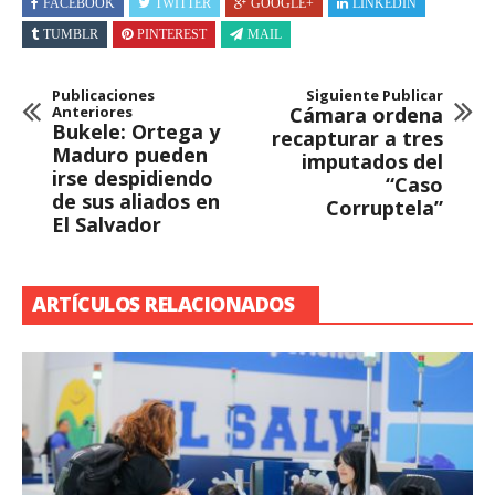
FACEBOOK
TWITTER
GOOGLE+
LINKEDIN
TUMBLR
PINTEREST
MAIL
Publicaciones
Siguiente Publicar
Anteriores
Cámara ordena
Bukele: Ortega y
recapturar a tres
Maduro pueden
imputados del
irse despidiendo
“Caso
de sus aliados en
Corruptela”
El Salvador
ARTÍCULOS RELACIONADOS