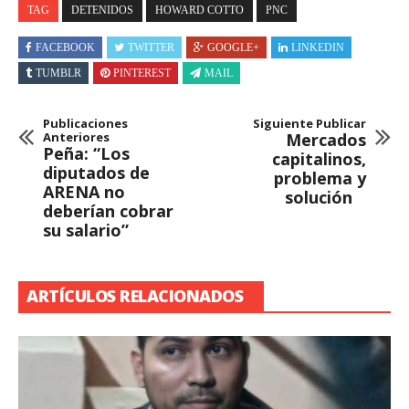
TAG
DETENIDOS
HOWARD COTTO
PNC
FACEBOOK
TWITTER
GOOGLE+
LINKEDIN
TUMBLR
PINTEREST
MAIL
Publicaciones
Siguiente Publicar
Anteriores
Mercados
Peña: “Los
capitalinos,
diputados de
problema y
ARENA no
solución
deberían cobrar
su salario”
ARTÍCULOS RELACIONADOS