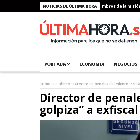
Presidente Bukele condecora a miembros de la misión hum
NOTICIAS DE ÚLTIMA HORA
PORTADA
ECONOMÍA
NEGOCIOS
Home
Lo último
Director de penales desmiente “brutal
Director de penal
golpiza” a exfisca