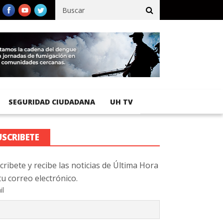
fico registra 92 % de avance en obras de terracería
Aeropuerto 
SEGURIDAD CIUDADANA
UH TV
USCRIBETE
cribete y recibe las noticias de Última Hora
tu correo electrónico.
il