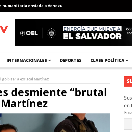
anitaria enviada a Venezuela
Aeropuerto Internacional del Pací
INTERNACIONALES
DEPORTES
CLASE POLÍTICA
 golpiza” a exfiscal Martínez
S
es desmiente “brutal
Sus
l Martínez
en 
Ema