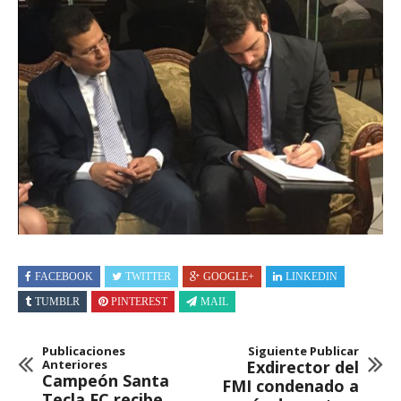
FACEBOOK
TWITTER
GOOGLE+
LINKEDIN
TUMBLR
PINTEREST
MAIL
Publicaciones
Siguiente Publicar
Anteriores
Exdirector del
Campeón Santa
FMI condenado a
Tecla FC recibe