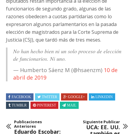
diputados restan importancia a la elección de
funcionarios de segundo grado, algunas de las
razones obedecen a cuotas partidarias como lo
expresaron algunos parlamentarios en la pasada
elección de magistrados para la Corte Suprema de
Justicia (CSJ), que tardó más de tres meses.
No han hecho bien ni un solo proceso de elección
de funcionarios. Ni uno.
— Humberto Sáenz M (@hsaenzm)
10 de
abril de 2019
FACEBOOK
TWITTER
GOOGLE+
LINKEDIN
TUMBLR
PINTEREST
MAIL
Publicaciones
Siguiente Publicar
Anteriores
UCA: EE. UU.
Eduardo Escobar:
también es