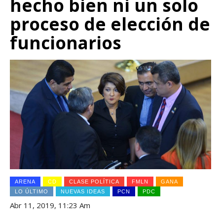
hecho bien ni un solo
proceso de elección de
funcionarios
ARENA
CD
CLASE POLÍTICA
FMLN
GANA
LO ÚLTIMO
NUEVAS IDEAS
PCN
PDC
Abr 11, 2019, 11:23 Am