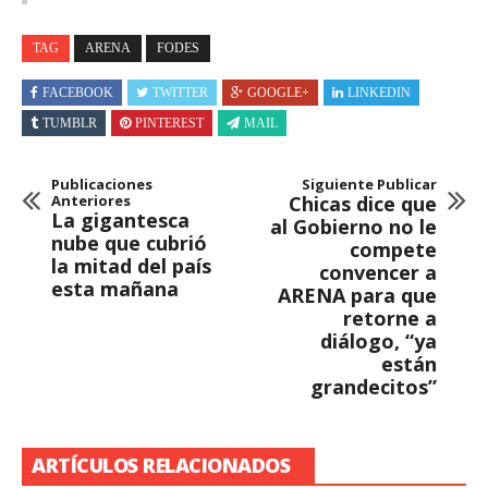
TAG
ARENA
FODES
FACEBOOK
TWITTER
GOOGLE+
LINKEDIN
TUMBLR
PINTEREST
MAIL
Publicaciones
Siguiente Publicar
Anteriores
Chicas dice que
La gigantesca
al Gobierno no le
nube que cubrió
compete
la mitad del país
convencer a
esta mañana
ARENA para que
retorne a
diálogo, “ya
están
grandecitos”
ARTÍCULOS RELACIONADOS