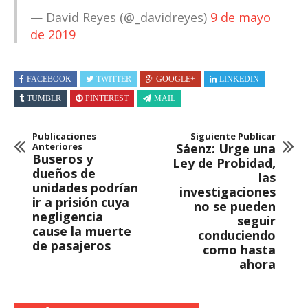
— David Reyes (@_davidreyes)
9 de mayo
de 2019
FACEBOOK
TWITTER
GOOGLE+
LINKEDIN
TUMBLR
PINTEREST
MAIL
Publicaciones
Siguiente Publicar
Anteriores
Sáenz: Urge una
Buseros y
Ley de Probidad,
dueños de
las
unidades podrían
investigaciones
ir a prisión cuya
no se pueden
negligencia
seguir
cause la muerte
conduciendo
de pasajeros
como hasta
ahora