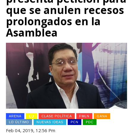
que se anulen recesos
prolongados en la
Asamblea
ARENA
CD
CLASE POLÍTICA
FMLN
GANA
LO ÚLTIMO
NUEVAS IDEAS
PCN
PDC
Feb 04, 2019, 12:56 Pm