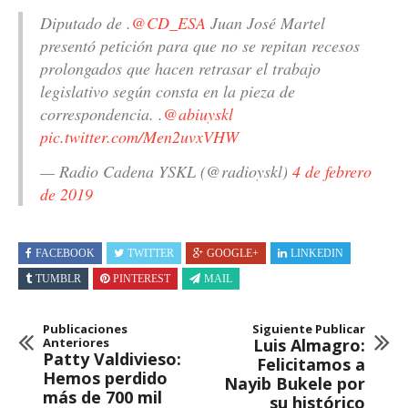
Diputado de .
@CD_ESA
Juan José Martel
presentó petición para que no se repitan recesos
prolongados que hacen retrasar el trabajo
legislativo según consta en la pieza de
correspondencia. .
@abiuyskl
pic.twitter.com/Men2uvxVHW
— Radio Cadena YSKL (@radioyskl)
4 de febrero
de 2019
FACEBOOK
TWITTER
GOOGLE+
LINKEDIN
TUMBLR
PINTEREST
MAIL
Publicaciones
Siguiente Publicar
Anteriores
Luis Almagro:
Patty Valdivieso:
Felicitamos a
Hemos perdido
Nayib Bukele por
más de 700 mil
su histórico