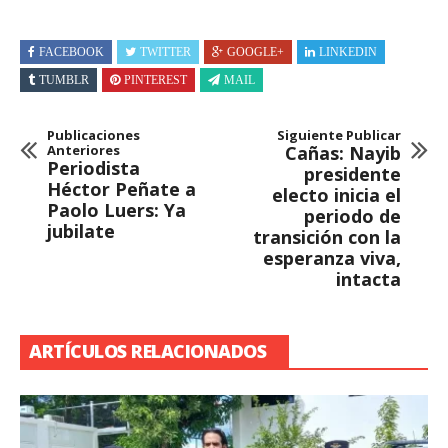
FACEBOOK
TWITTER
GOOGLE+
LINKEDIN
TUMBLR
PINTEREST
MAIL
Publicaciones
Siguiente Publicar
Anteriores
Cañas: Nayib
Periodista
presidente
Héctor Peñate a
electo inicia el
Paolo Luers: Ya
periodo de
jubilate
transición con la
esperanza viva,
intacta
ARTÍCULOS RELACIONADOS