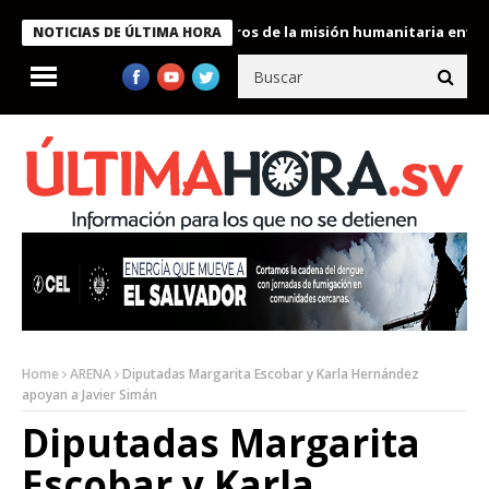
 Bukele condecora a miembros de la misión humanitaria enviada a
NOTICIAS DE ÚLTIMA HORA
Home
ARENA
Diputadas Margarita Escobar y Karla Hernández
apoyan a Javier Simán
Diputadas Margarita
Escobar y Karla