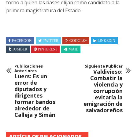
torno a quien las bases elijan como candidato a la
primera magistratura del Estado.
FACEBOOK
TWITTER
GOOGLE+
LINKEDIN
TUMBLR
PINTEREST
MAIL
Publicaciones
Siguiente Publicar
Anteriores
Valdivieso:
Luers: Es un
Combatir la
error de
violencia y
diputados y
corrupción
dirigentes
evitaría la
formar bandos
emigración de
alrededor de
salvadoreños
Calleja y Simán
ARTÍCULOS RELACIONADOS