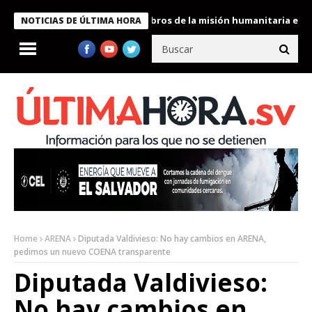
te Bukele condecora a miembros de la misión humanitaria enviada
NOTICIAS DE ÚLTIMA HORA
Home
ARENA
Diputada Valdivieso: No hay cambios en ARENA,
pedimos un nuevo COENA transparente
Diputada Valdivieso:
No hay cambios en