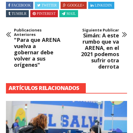
FACEBOOK
TWITTER
GOOGLE+
LINKEDIN
TUMBLR
PINTEREST
MAIL
Publicaciones
Siguiente Publicar
Anteriores
Simán: A este
"Para que ARENA
rumbo que va
vuelva a
ARENA, en el
gobernar debe
2021 podemos
volver a sus
sufrir otra
orígenes"
derrota
ARTÍCULOS RELACIONADOS