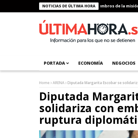
Presidente Bukele condecora a miembros de la misión hum
NOTICIAS DE ÚLTIMA HORA
PORTADA
ECONOMÍA
NEGOCIOS
Home
ARENA
Diputada Margarita Escobar se solidari
Diputada Margarit
solidariza con em
ruptura diplomáti