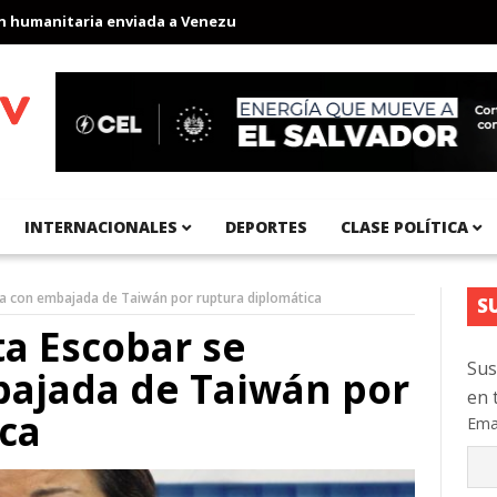
anitaria enviada a Venezuela
Aeropuerto Internacional del Pací
INTERNACIONALES
DEPORTES
CLASE POLÍTICA
za con embajada de Taiwán por ruptura diplomática
S
a Escobar se
Sus
bajada de Taiwán por
en 
ca
Ema