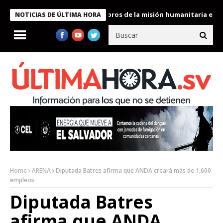
te Bukele condecora a miembros de la misión humanitaria enviada
NOTICIAS DE ÚLTIMA HORA
Home
ARENA
Diputada Batres afirma que ANDA creará más de 1,600
empleos
Diputada Batres
afirma que ANDA