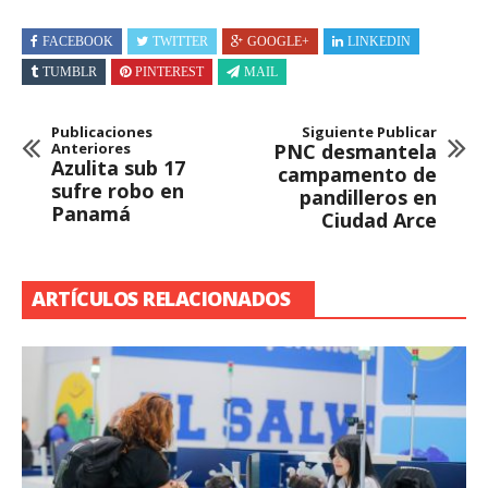
FACEBOOK
TWITTER
GOOGLE+
LINKEDIN
TUMBLR
PINTEREST
MAIL
Publicaciones
Siguiente Publicar
Anteriores
PNC desmantela
Azulita sub 17
campamento de
sufre robo en
pandilleros en
Panamá
Ciudad Arce
ARTÍCULOS RELACIONADOS