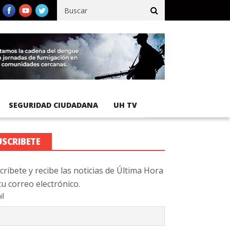
fico registra 92 % de avance en obras de terracería
Aeropuerto I
SEGURIDAD CIUDADANA
UH TV
USCRIBETE
cribete y recibe las noticias de Última Hora
tu correo electrónico.
il