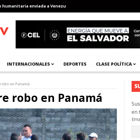
anitaria enviada a Venezuela
Aeropuerto Internacional del Pací
INTERNACIONALES
DEPORTES
CLASE POLÍTICA
e robo en Panamá
S
fre robo en Panamá
Sus
en 
Ema