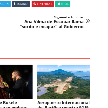
KEDIN
TUMBLR
PINTEREST
MAIL
Siguiente Publicar
Ana Vilma de Escobar llama
“sordo e incapaz” al Gobierno
e Bukele
Aeropuerto Internacional
a a miembros
del Pacífico registra 92 %