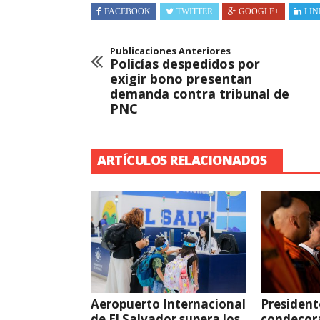
FACEBOOK
TWITTER
GOOGLE+
LIN
Publicaciones Anteriores
Policías despedidos por
exigir bono presentan
demanda contra tribunal de
PNC
ARTÍCULOS RELACIONADOS
Aeropuerto Internacional
President
de El Salvador supera los
condecor