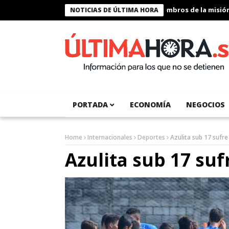
Presidente Bukele condecora a miembros de la misión hum
NOTICIAS DE ÚLTIMA HORA
PORTADA
ECONOMÍA
NEGOCIOS
Home
Internacionales
Deportes
Azulita sub 17 sufr
Azulita sub 17 su