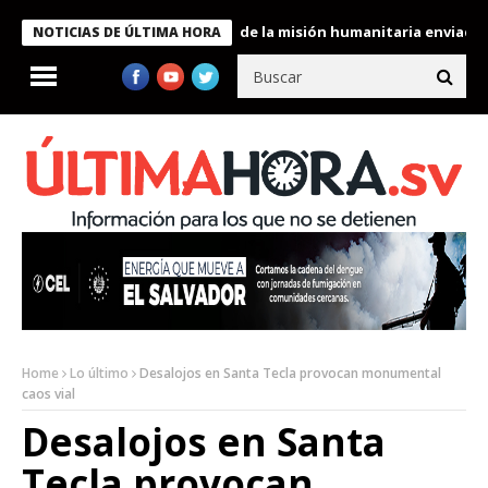
ukele condecora a miembros de la misión humanitaria enviada a V
NOTICIAS DE ÚLTIMA HORA
Home
Lo último
Desalojos en Santa Tecla provocan monumental
caos vial
Desalojos en Santa
Tecla provocan