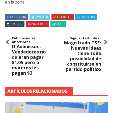
en la zona.
FACEBOOK
TWITTER
GOOGLE+
LINKEDIN
TUMBLR
PINTEREST
MAIL
Publicaciones
Siguiente Publicar
Anteriores
Magistrado TSE:
D'Aubuisson:
Nuevas Ideas
Vendedores no
tiene toda
quieren pagar
posibilidad de
$1.05 pero a
constituirse en
mareros les
partido político
pagan $3
ARTÍCULOS RELACIONADOS