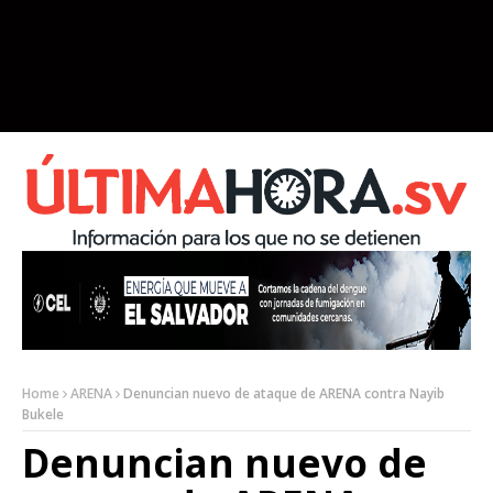
Home
ARENA
Denuncian nuevo de ataque de ARENA contra Nayib
Bukele
Denuncian nuevo de