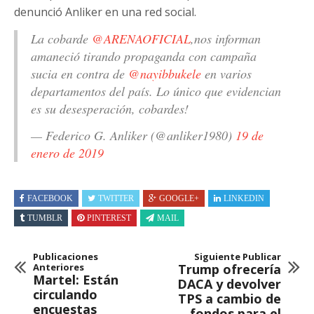
denunció Anliker en una red social.
La cobarde
@ARENAOFICIAL
,nos informan
amaneció tirando propaganda con campaña
sucia en contra de
@nayibbukele
en varios
departamentos del país. Lo único que evidencian
es su desesperación, cobardes!
— Federico G. Anliker (@anliker1980)
19 de
enero de 2019
FACEBOOK
TWITTER
GOOGLE+
LINKEDIN
TUMBLR
PINTEREST
MAIL
Publicaciones
Siguiente Publicar
Anteriores
Trump ofrecería
Martel: Están
DACA y devolver
circulando
TPS a cambio de
encuestas
fondos para el