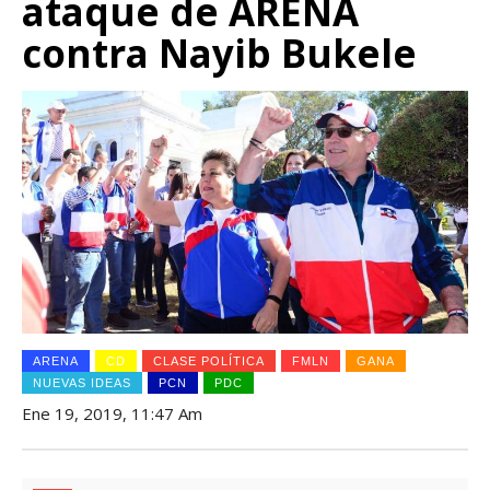
ataque de ARENA
contra Nayib Bukele
ARENA
CD
CLASE POLÍTICA
FMLN
GANA
NUEVAS IDEAS
PCN
PDC
Ene 19, 2019, 11:47 Am