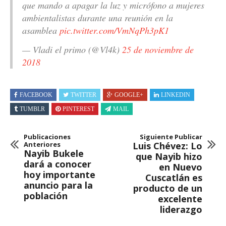
que mando a apagar la luz y micrófono a mujeres
ambientalistas durante una reunión en la
asamblea
pic.twitter.com/VmNqPh3pK1
— Vladi el primo (@Vl4k)
25 de noviembre de
2018
FACEBOOK
TWITTER
GOOGLE+
LINKEDIN
TUMBLR
PINTEREST
MAIL
Publicaciones
Siguiente Publicar
Anteriores
Luis Chévez: Lo
Nayib Bukele
que Nayib hizo
dará a conocer
en Nuevo
hoy importante
Cuscatlán es
anuncio para la
producto de un
población
excelente
liderazgo