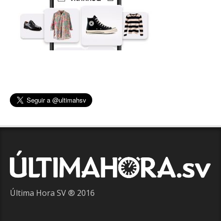
Última Hora SV ® 2016