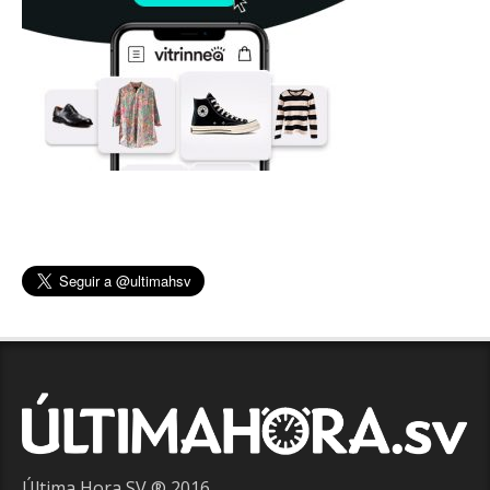
Última Hora SV ® 2016