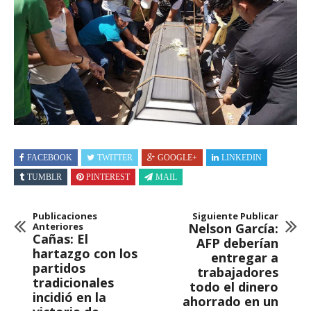
FACEBOOK
TWITTER
GOOGLE+
LINKEDIN
TUMBLR
PINTEREST
MAIL
Publicaciones
Siguiente Publicar
Anteriores
Nelson García:
Cañas: El
AFP deberían
hartazgo con los
entregar a
partidos
trabajadores
tradicionales
todo el dinero
incidió en la
ahorrado en un