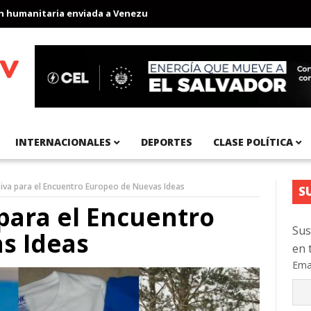
manitaria enviada a Venezuela
Aeropuerto Internacional del Pací
INTERNACIONALES
DEPORTES
CLASE POLÍTICA
iva para el Encuentro Europeo de Nuevas Ideas
S
para el Encuentro
Sus
s Ideas
en 
Ema