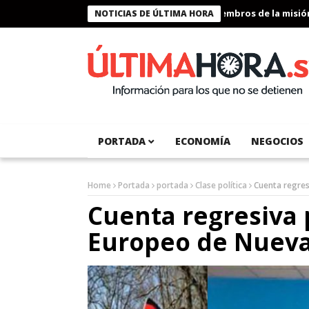
Presidente Bukele condecora a miembros de la misión hu
NOTICIAS DE ÚLTIMA HORA
PORTADA
ECONOMÍA
NEGOCIOS
Home
Portada
portada
Clase política
Cuenta regres
Cuenta regresiva 
Europeo de Nueva