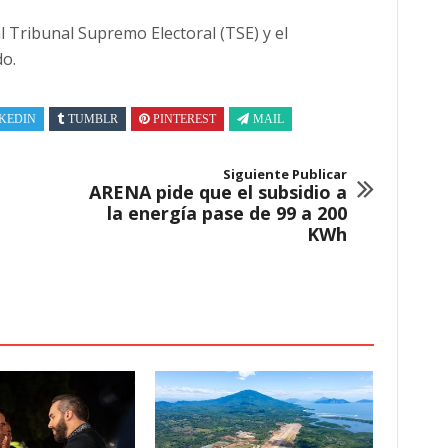
al
Tribunal Supremo Electoral (TSE)
y el
do.
KEDIN
TUMBLR
PINTEREST
MAIL
Siguiente Publicar
ARENA pide que el subsidio a
la energía pase de 99 a 200
KWh