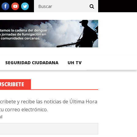
fico registra 92 % de avance en obras de terracería
Aeropuerto 
SEGURIDAD CIUDADANA
UH TV
USCRIBETE
cribete y recibe las noticias de Última Hora
tu correo electrónico.
il