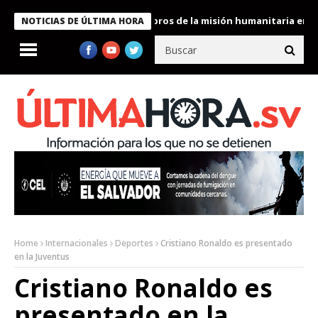
te Bukele condecora a miembros de la misión humanitaria enviada
NOTICIAS DE ÚLTIMA HORA
Home
Internacionales
Deportes
Cristiano Ronaldo es presentado
en la Juventus
Cristiano Ronaldo es
presentado en la