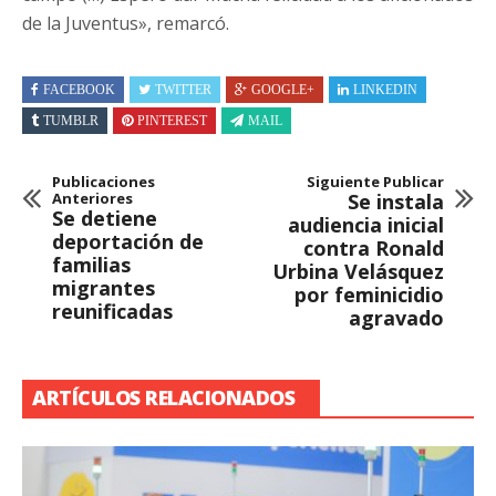
de la Juventus», remarcó.
FACEBOOK
TWITTER
GOOGLE+
LINKEDIN
TUMBLR
PINTEREST
MAIL
Publicaciones
Siguiente Publicar
Anteriores
Se instala
Se detiene
audiencia inicial
deportación de
contra Ronald
familias
Urbina Velásquez
migrantes
por feminicidio
reunificadas
agravado
ARTÍCULOS RELACIONADOS