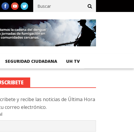
fico registra 92 % de avance en obras de terracería
Aeropuerto I
SEGURIDAD CIUDADANA
UH TV
USCRIBETE
cribete y recibe las noticias de Última Hora
tu correo electrónico.
il