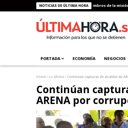
Presidente Bukele condecora a miembros de la misión hum
NOTICIAS DE ÚLTIMA HORA
PORTADA
ECONOMÍA
NEGOCIOS
Home
Lo último
Continúan capturas de alcaldes de A
Continúan captura
ARENA por corrup