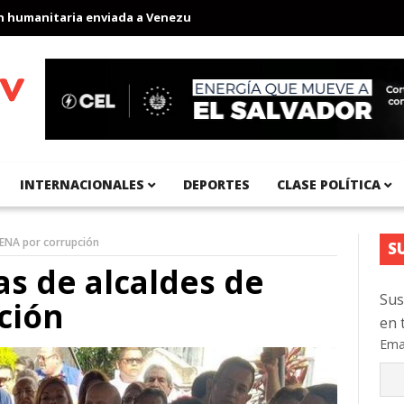
anitaria enviada a Venezuela
Aeropuerto Internacional del Pací
INTERNACIONALES
DEPORTES
CLASE POLÍTICA
RENA por corrupción
S
s de alcaldes de
Sus
ción
en 
Ema