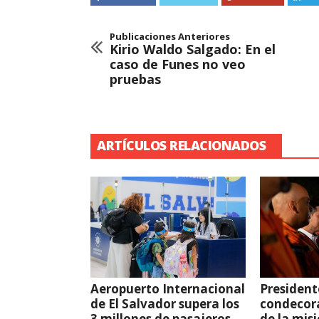
Publicaciones Anteriores
Kirio Waldo Salgado: En el
caso de Funes no veo
pruebas
ARTÍCULOS RELACIONADOS
Aeropuerto Internacional
President
de El Salvador supera los
condecor
3 millones de pasajeros
de la mis