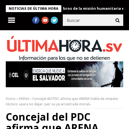
nte Bukele condecora a miembros de la misión humanitaria enviad
NOTICIAS DE ÚLTIMA HORA
Home
ARENA
Concejal del PDC afirma que ARENA habla de empate
técnico «para no dejar caer su ya arrastrada moral»
Concejal del PDC
afirma que ARENA