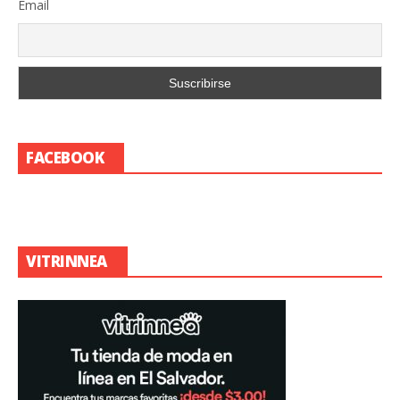
Email
FACEBOOK
VITRINNEA