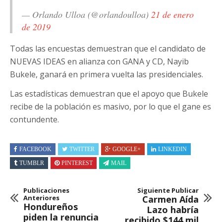
— Orlando Ulloa (@orlandoulloa)
21 de enero
de 2019
Todas las encuestas demuestran que el candidato de
NUEVAS IDEAS en alianza con GANA y CD, Nayib
Bukele, ganará en primera vuelta las presidenciales.
Las estadísticas demuestran que el apoyo que Bukele
recibe de la población es masivo, por lo que el gane es
contundente.
FACEBOOK
TWITTER
GOOGLE+
LINKEDIN
TUMBLR
PINTEREST
MAIL
Publicaciones
Siguiente Publicar
Anteriores
Carmen Aída
Hondureños
Lazo habría
piden la renuncia
recibido $144 mil