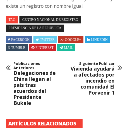
existe un registro con nombre igual.
TAG
CENTRO NACIONAL DE REGISTRO
PRESIDENCIA DE LA REPÚBLICA
FACEBOOK
TWITTER
GOOGLE+
LINKEDIN
TUMBLR
PINTEREST
MAIL
Publicaciones
Siguiente Publicar
Anteriores
Vivienda ayudará
Delegaciones de
a afectados por
China llegan al
incendio en
país tras
comunidad El
acuerdos del
Porvenir 1
Presidente
Bukele
ARTÍCULOS RELACIONADOS