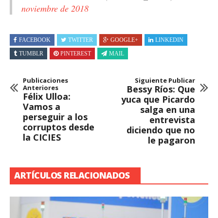
noviembre de 2018
FACEBOOK
TWITTER
GOOGLE+
LINKEDIN
TUMBLR
PINTEREST
MAIL
Publicaciones
Siguiente Publicar
Anteriores
Bessy Ríos: Que
Félix Ulloa:
yuca que Picardo
Vamos a
salga en una
perseguir a los
entrevista
corruptos desde
diciendo que no
la CICIES
le pagaron
ARTÍCULOS RELACIONADOS