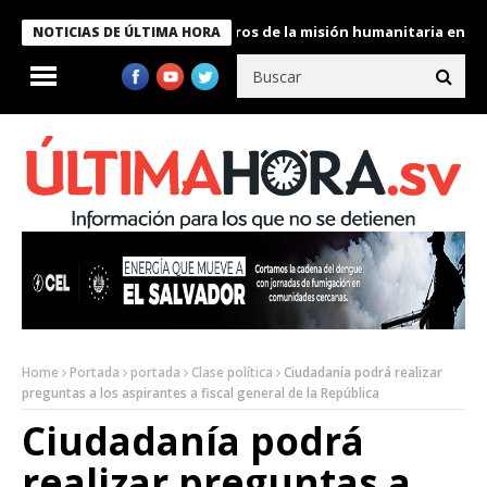
 Bukele condecora a miembros de la misión humanitaria enviada a
NOTICIAS DE ÚLTIMA HORA
Home
Portada
portada
Clase política
Ciudadanía podrá realizar
preguntas a los aspirantes a fiscal general de la República
Ciudadanía podrá
realizar preguntas a