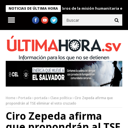
te Bukele condecora a miembros de la misión humanitaria enviada
NOTICIAS DE ÚLTIMA HORA
Home
Portada
portada
Clase política
Ciro Zepeda afirma que
propondrán al TSE eliminar el voto cruzado
Ciro Zepeda afirma
que propondrán al TSE