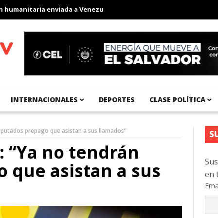
manitaria enviada a Venezuela
Aeropuerto Internacional del Pac
INTERNACIONALES
DEPORTES
CLASE POLÍTICA
diputados prepago que asistan a sus llamados”
S
: “Ya no tendrán
Sus
 que asistan a sus
en 
Ema