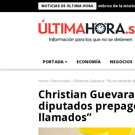
Presidente Bukele condecora a miembros de la misión hu
NOTICIAS DE ÚLTIMA HORA
PORTADA
ECONOMÍA
NEGOCIOS
Home
Nacionales
Christian Guevara: “Ya no tendrán 
Christian Guevara
diputados prepago
llamados”