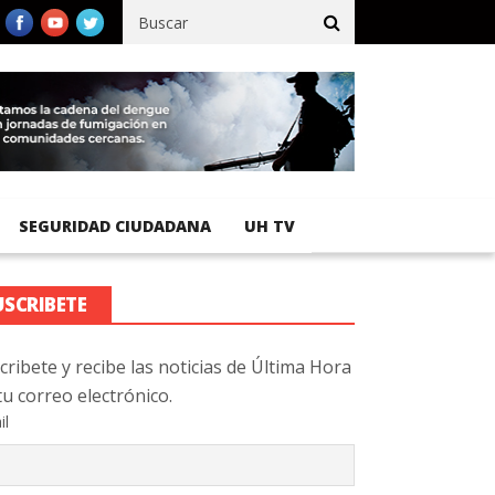
ífico registra 92 % de avance en obras de terracería
Aeropuerto 
SEGURIDAD CIUDADANA
UH TV
USCRIBETE
cribete y recibe las noticias de Última Hora
tu correo electrónico.
il