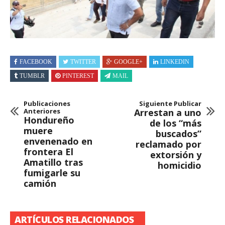
FACEBOOK
TWITTER
GOOGLE+
LINKEDIN
TUMBLR
PINTEREST
MAIL
Publicaciones
Siguiente Publicar
Anteriores
Arrestan a uno
Hondureño
de los “más
muere
buscados”
envenenado en
reclamado por
frontera El
extorsión y
Amatillo tras
homicidio
fumigarle su
camión
ARTÍCULOS RELACIONADOS