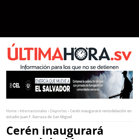
Home
Internacionales
Deportes
Cerén inaugurará remodelación en
estadio Juan F. Barraza de San Miguel
Cerén inaugurará