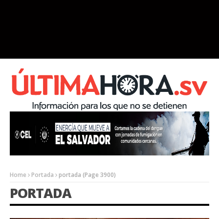
Home
Portada
portada
(Page 3900)
PORTADA