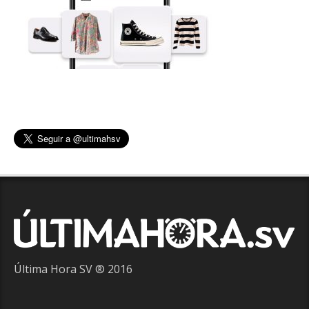
Última Hora SV ® 2016