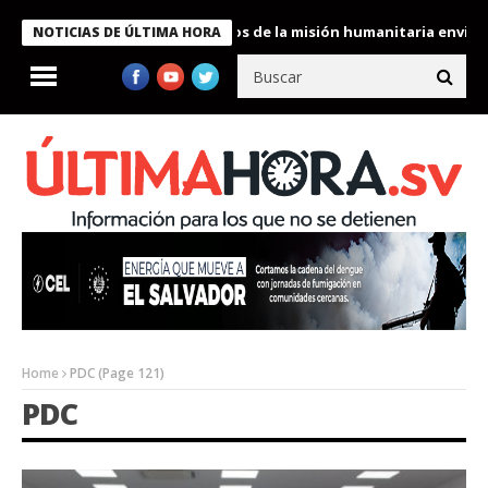
kele condecora a miembros de la misión humanitaria enviada a Ve
NOTICIAS DE ÚLTIMA HORA
Home
PDC
(Page 121)
PDC