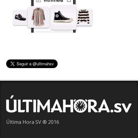
Última Hora SV ® 2016