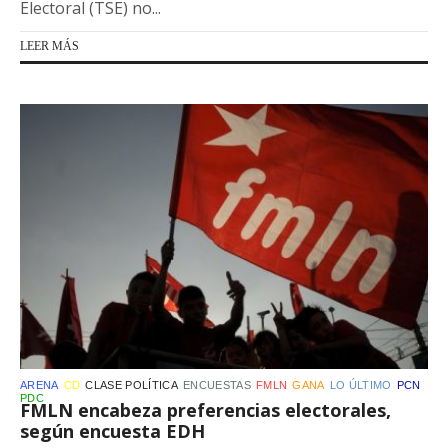
Electoral (TSE) no...
LEER MÁS
ARENA
CD
CLASE POLÍTICA
ENCUESTAS
FMLN
GANA
LO ÚLTIMO
PCN
PDC
FMLN encabeza preferencias electorales,
según encuesta EDH