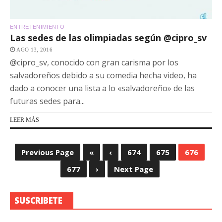
ENTRETENIMIENTO
Las sedes de las olimpiadas según @cipro_sv
AGO 13, 2016
@cipro_sv, conocido con gran carisma por los
salvadoreños debido a su comedia hecha video, ha
dado a conocer una lista a lo «salvadoreño» de las
futuras sedes para...
LEER MÁS
Previous Page
«
‹
674
675
676
677
›
Next Page
SUSCRIBETE