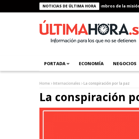
Presidente Bukele condecora a miembros de la misión hum
NOTICIAS DE ÚLTIMA HORA
PORTADA
ECONOMÍA
NEGOCIOS
Home
Internacionales
La conspiración por la paz
La conspiración po