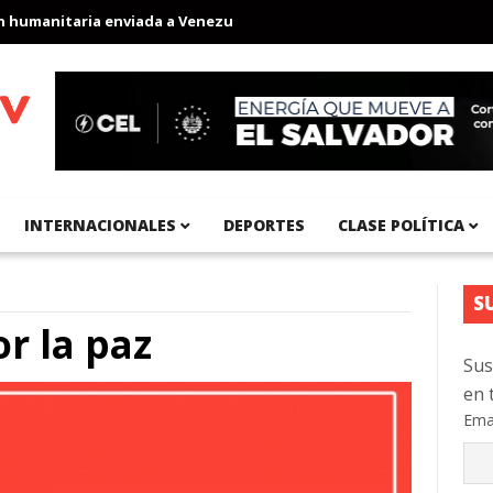
anitaria enviada a Venezuela
Aeropuerto Internacional del Pací
INTERNACIONALES
DEPORTES
CLASE POLÍTICA
S
r la paz
Sus
en 
Ema