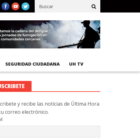
fico registra 92 % de avance en obras de terracería
Aeropuerto I
SEGURIDAD CIUDADANA
UH TV
USCRIBETE
cribete y recibe las noticias de Última Hora
tu correo electrónico.
il