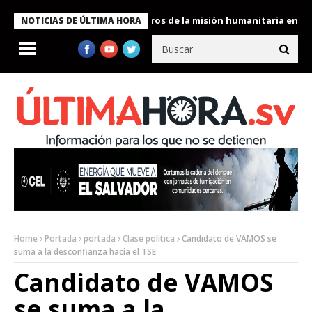
 Bukele condecora a miembros de la misión humanitaria enviada a
NOTICIAS DE ÚLTIMA HORA
Home
Portada
portada
Clase política
Candidato de VAMOS se
suma a la desconfianza hacia el TSE
Candidato de VAMOS
se suma a la