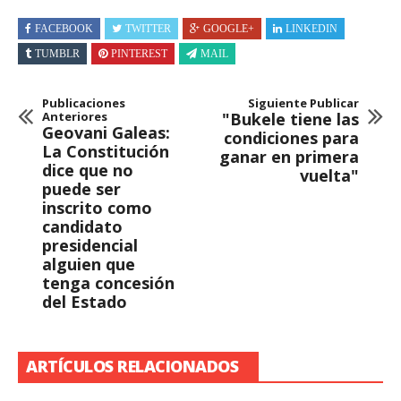
FACEBOOK
TWITTER
GOOGLE+
LINKEDIN
TUMBLR
PINTEREST
MAIL
Publicaciones
Siguiente Publicar
Anteriores
"Bukele tiene las
Geovani Galeas:
condiciones para
La Constitución
ganar en primera
dice que no
vuelta"
puede ser
inscrito como
candidato
presidencial
alguien que
tenga concesión
del Estado
ARTÍCULOS RELACIONADOS