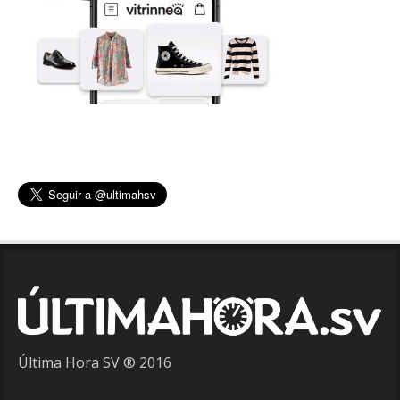
Última Hora SV ® 2016