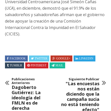
Universidad Centroamericana José Simeón Cañas
(
UCA
), en diciembre, demostró que el 91.9% de los
salvadoreños y salvadoreñas afirman que el gobierno
debe apoyar la creación de una Comisión
Internacional Contra la Impunidad en El Salvador
(CICIES).
FACEBOOK
TWITTER
GOOGLE+
LINKEDIN
TUMBLR
PINTEREST
MAIL
Publicaciones
Siguiente Publicar
Anteriores
"Las encuestas
Dagoberto
nos están
Gutiérrez: La
diciendo que la
ideología del
campaña sucia
FMLN es de
no está teniendo
derecha
efecto"