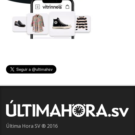
Última Hora SV ® 2016