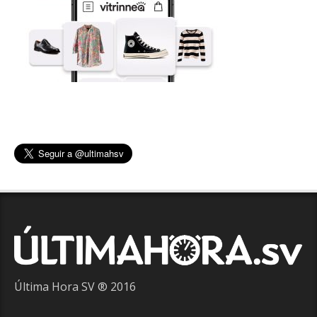
Última Hora SV ® 2016