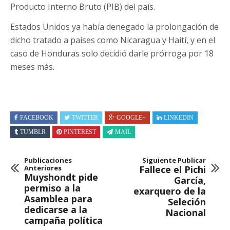
Producto Interno Bruto (PIB) del país.
Estados Unidos ya había denegado la prolongación de
dicho tratado a países como Nicaragua y Haití, y en el
caso de Honduras solo decidió darle prórroga por 18
meses más.
FACEBOOK
TWITTER
GOOGLE+
LINKEDIN
TUMBLR
PINTEREST
MAIL
Publicaciones
Siguiente Publicar
Anteriores
Fallece el Pichi
Muyshondt pide
García,
permiso a la
exarquero de la
Asamblea para
Seleción
dedicarse a la
Nacional
campaña política