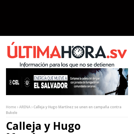
Home
ARENA
Calleja y Hugo Martínez se unen en campaña contra
Bukele
Calleja y Hugo