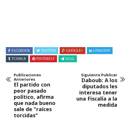
FACEBOOK
TWITTER
GOOGLE+
LINKEDIN
TUMBLR
PINTEREST
MAIL
Publicaciones
Siguiente Publicar
Anteriores
Daboub: A los
El partido con
diputados les
peor pasado
interesa tener
político, afirma
una Fiscalía a la
que nada bueno
medida
sale de "raíces
torcidas"