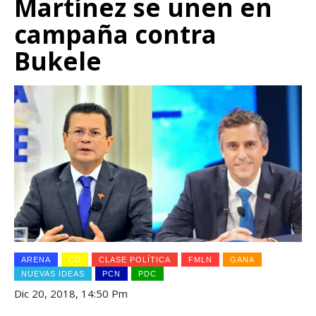
Martínez se unen en
campaña contra
Bukele
ARENA
CD
CLASE POLÍTICA
FMLN
GANA
NUEVAS IDEAS
PCN
PDC
Dic 20, 2018, 14:50 Pm