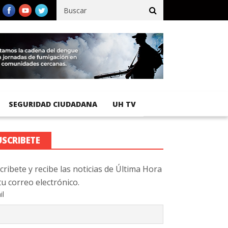
ico registra 92 % de avance en obras de terracería
Aeropuerto I
SEGURIDAD CIUDADANA
UH TV
USCRIBETE
cribete y recibe las noticias de Última Hora
tu correo electrónico.
il