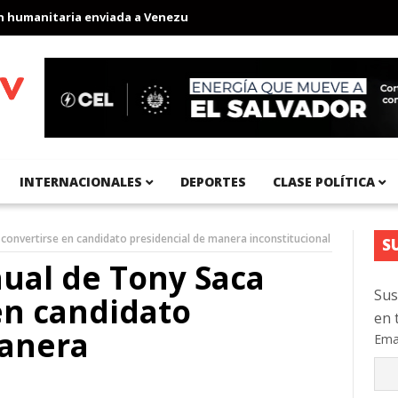
anitaria enviada a Venezuela
Aeropuerto Internacional del Pacíf
INTERNACIONALES
DEPORTES
CLASE POLÍTICA
 convertirse en candidato presidencial de manera inconstitucional
S
nual de Tony Saca
Sus
en candidato
en 
manera
Ema