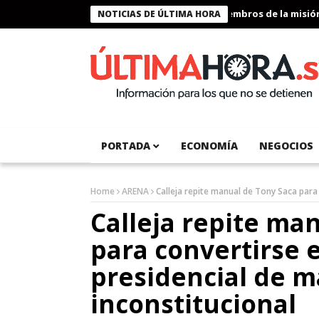
Presidente Bukele condecora a miembros de la misión hum
NOTICIAS DE ÚLTIMA HORA
PORTADA
ECONOMÍA
NEGOCIOS
Home
ARENA
Calleja repite manual de Tony Saca para
Calleja repite ma
para convertirse 
presidencial de 
inconstitucional