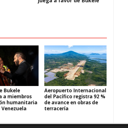
juega a favor de Bukele
e Bukele
Aeropuerto Internacional
a a miembros
del Pacífico registra 92 %
ión humanitaria
de avance en obras de
a Venezuela
terracería