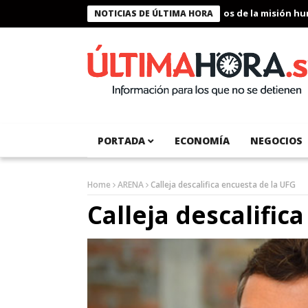
Presidente Bukele condecora a miembros de la misión humanit
NOTICIAS DE ÚLTIMA HORA
PORTADA
ECONOMÍA
NEGOCIOS
Home
ARENA
Calleja descalifica encuesta de la UFG
Calleja descalific