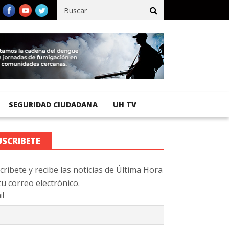
registra 92 % de avance en obras de terracería
Aeropuerto Inter
SEGURIDAD CIUDADANA
UH TV
USCRIBETE
cribete y recibe las noticias de Última Hora
tu correo electrónico.
il