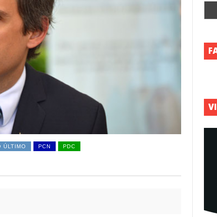
F
V
O ÚLTIMO
PCN
PDC