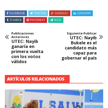
FACEBOOK
TWITTER
GOOGLE+
LINKEDIN
TUMBLR
PINTEREST
MAIL
Publicaciones
Siguiente Publicar
Anteriores
UTEC: Nayib
UTEC: Nayib
Bukele es el
ganaría en
candidato más
primera vuelta
capaz para
con los votos
gobernar el país
válidos
ARTÍCULOS RELACIONADOS