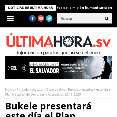
 Bukele condecora a miembros de la misión humanitaria enviada a
NOTICIAS DE ÚLTIMA HORA
Home
Portada
portada
Clase política
Bukele presentará este día el
Plan Nacional de Deportes y Recreación 2019-2039
Bukele presentará
este día el Plan