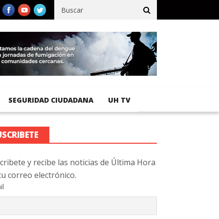
ífico registra 92 % de avance en obras de terracería
Aeropuerto 
SEGURIDAD CIUDADANA
UH TV
USCRIBETE
cribete y recibe las noticias de Última Hora
tu correo electrónico.
il