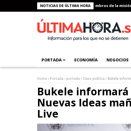
Presidente Bukele condecora a miembros de la misión hu
NOTICIAS DE ÚLTIMA HORA
PORTADA
ECONOMÍA
NEGOCIOS
Home
Portada
portada
Clase política
Bukele inform
Bukele informará 
Nuevas Ideas ma
Live