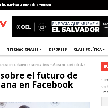
manitaria enviada a Venezuela
Aeropuerto Internacional del Pac
INTERNACIONALES
DEPORTES
CLASE POLÍTICA
ará sobre el futuro de Nuevas Ideas mañana en Facebook Live
S
sobre el futuro de
Sus
ñana en Facebook
en 
Ema